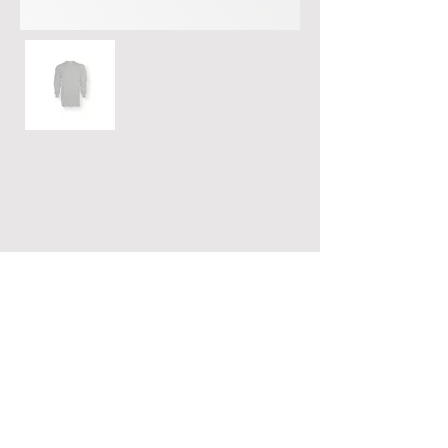
Bekleidungsfabrik Leo Köhler GmbH& Co.KG
Am Forsthaus 3 - 36163 Poppenhausen
+49-6658-96 23 0
info@leokoehler.com