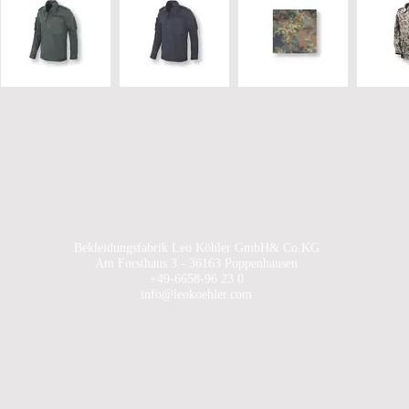
Bekleidungsfabrik Leo Köhler GmbH& Co.KG
Am Forsthaus 3 - 36163 Poppenhausen
+49-6658-96 23 0
info@leokoehler.com